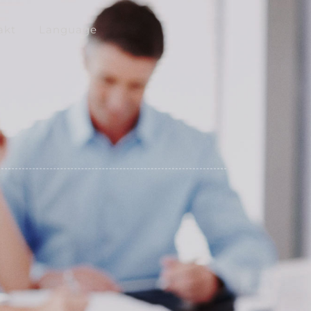
akt
Language
H