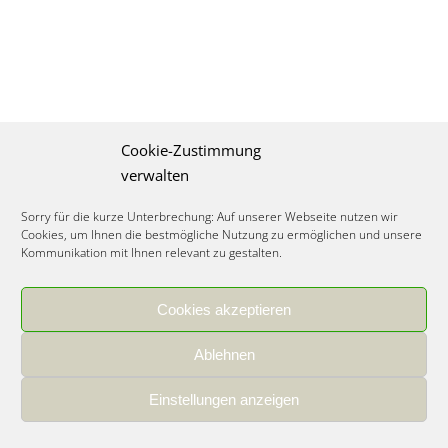
Cookie-Zustimmung
verwalten
Sorry für die kurze Unterbrechung: Auf unserer Webseite nutzen wir
Cookies, um Ihnen die bestmögliche Nutzung zu ermöglichen und unsere
Kommunikation mit Ihnen relevant zu gestalten.
Cookies akzeptieren
IMPRESSUM
|
DATENSCHUTZ
|
COOKIE RICHTLINIE
|
KARRIERE
Ablehnen
Spezialisiertes Food Consulting & Unternehmensberatung Lebensmittel ©
2026
Einstellungen anzeigen
Member of the CLATU Group
- Made with ♡ in Heidelberg, Germany
500+ erfolgreiche Projekte | 30 Jahre Erfahrung | 35 Experten | 7 Länder