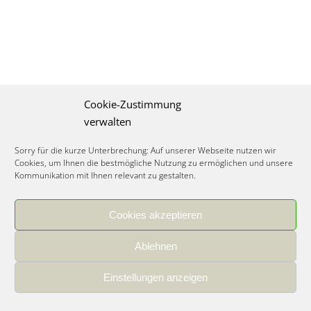
Cookie-Zustimmung
verwalten
Sorry für die kurze Unterbrechung: Auf unserer Webseite nutzen wir
Cookies, um Ihnen die bestmögliche Nutzung zu ermöglichen und unsere
Kommunikation mit Ihnen relevant zu gestalten.
Cookies akzeptieren
IMPRESSUM
|
DATENSCHUTZ
|
COOKIE RICHTLINIE
|
KARRIERE
Ablehnen
Spezialisiertes Food Consulting & Unternehmensberatung Lebensmittel ©
2026
Einstellungen anzeigen
Member of the CLATU Group
- Made with ♡ in Heidelberg, Germany
500+ erfolgreiche Projekte | 30 Jahre Erfahrung | 35 Experten | 7 Länder