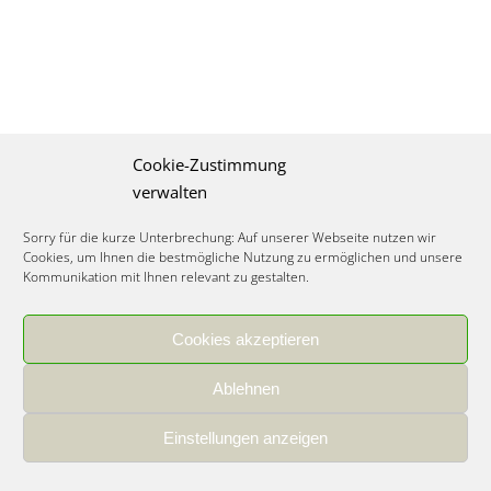
Cookie-Zustimmung
verwalten
Sorry für die kurze Unterbrechung: Auf unserer Webseite nutzen wir
Cookies, um Ihnen die bestmögliche Nutzung zu ermöglichen und unsere
Kommunikation mit Ihnen relevant zu gestalten.
Cookies akzeptieren
IMPRESSUM
|
DATENSCHUTZ
|
COOKIE RICHTLINIE
|
KARRIERE
Ablehnen
Spezialisiertes Food Consulting & Unternehmensberatung Lebensmittel ©
2026
Einstellungen anzeigen
Member of the CLATU Group
- Made with ♡ in Heidelberg, Germany
500+ erfolgreiche Projekte | 30 Jahre Erfahrung | 35 Experten | 7 Länder