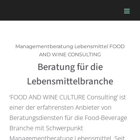
Skip
to
content
Managementberatung Lebensmittel FOOD
AND WINE CONSULTING
Beratung für die
Lebensmittelbranche
‘FOOD AND WINE CULTURE Consulting’ ist
einer der erfahrensten Anbieter von
Beratungsdiensten für die Food-Beverage
Branche mit Schwerpunkt
Managementberatung Lebensmittel. Seit