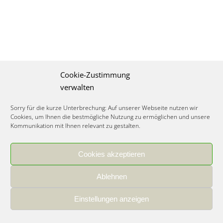
Cookie-Zustimmung
verwalten
Sorry für die kurze Unterbrechung: Auf unserer Webseite nutzen wir
Cookies, um Ihnen die bestmögliche Nutzung zu ermöglichen und unsere
Kommunikation mit Ihnen relevant zu gestalten.
Cookies akzeptieren
IMPRESSUM
|
DATENSCHUTZ
|
COOKIE RICHTLINIE
|
KARRIERE
Ablehnen
Spezialisiertes Food Consulting & Unternehmensberatung Lebensmittel ©
2026
Einstellungen anzeigen
Member of the CLATU Group
- Made with ♡ in Heidelberg, Germany
500+ erfolgreiche Projekte | 30 Jahre Erfahrung | 35 Experten | 7 Länder