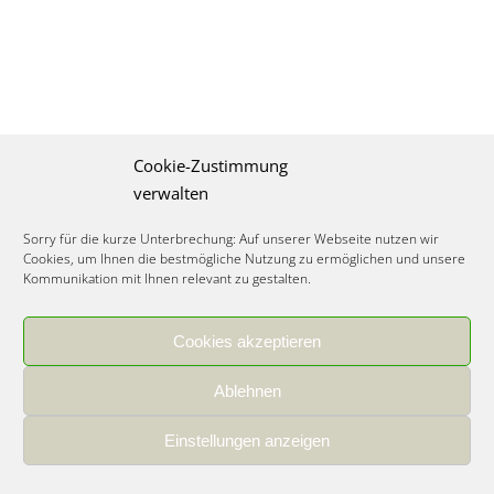
Cookie-Zustimmung
verwalten
Sorry für die kurze Unterbrechung: Auf unserer Webseite nutzen wir
Cookies, um Ihnen die bestmögliche Nutzung zu ermöglichen und unsere
Kommunikation mit Ihnen relevant zu gestalten.
Cookies akzeptieren
IMPRESSUM
|
DATENSCHUTZ
|
COOKIE RICHTLINIE
|
KARRIERE
Ablehnen
Spezialisiertes Food Consulting & Unternehmensberatung Lebensmittel ©
2026
Einstellungen anzeigen
Member of the CLATU Group
- Made with ♡ in Heidelberg, Germany
500+ erfolgreiche Projekte | 30 Jahre Erfahrung | 35 Experten | 7 Länder